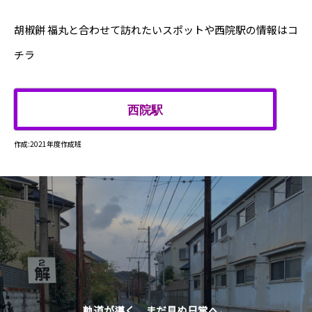
胡椒餅 福丸と合わせて訪れたいスポットや西院駅の情報はコ
チラ
西院駅
作成:2021年度作成班
軌道が導く、まだ見ぬ日常へ。