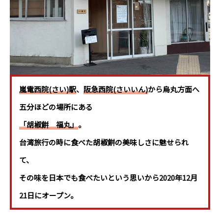
嵐電西院(さい)駅
、
阪急西院(さいいん)
から
烏丸方面
へ
五分ほどの場所にある
「胡椒餅 福丸」
。
台湾旅行の時に食べた胡椒餅の美味しさに魅せられ
て、
その味を日本でも食べたいという思いから2020年12月
21日にオープン。