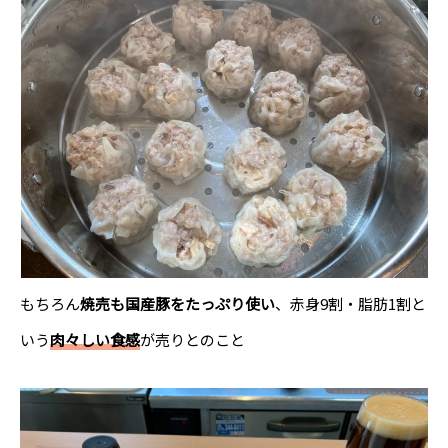
もちろん
焼売も国産豚をたっぷり使い
、赤身9割・脂肪1割と
いう
肉々しい食感
が売りとのこと