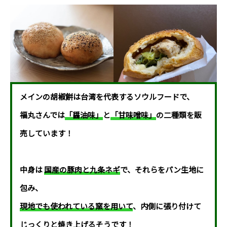
メインの胡椒餅は台湾を代表するソウルフードで、
福丸さんでは
「醤油味」
と
「甘味噌味」
の二種類を販
売しています！
中身は
国産の豚肉と九条ネギ
で、それらをパン生地に
包み、
現地でも使われている窯を用いて
、内側に張り付けて
じっくりと焼き上げるそうです！