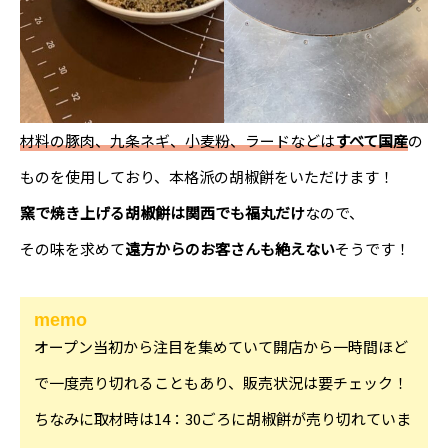
材料の豚肉、九条ネギ、小麦粉、ラードなどは
すべて国産
の
ものを使用しており、本格派の胡椒餅をいただけます！
窯で焼き上げる胡椒餅は関西でも福丸だけ
なので、
その味を求めて
遠方からのお客さんも絶えない
そうです！
memo
オープン当初から注目を集めていて開店から一時間ほど
で一度売り切れることもあり、販売状況は要チェック！
ちなみに取材時は14：30ごろに胡椒餅が売り切れていま