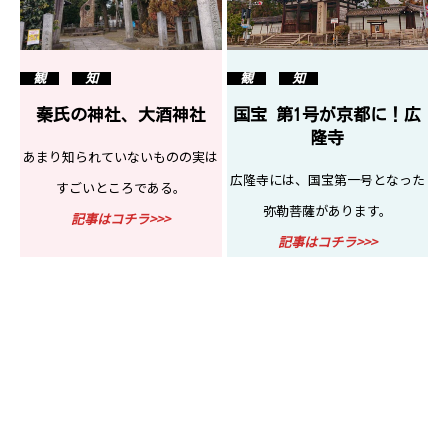
観
知
観
知
国宝 第1号が京都に！広
秦氏の神社、大酒神社
隆寺
あまり知られていないものの実は
広隆寺には、国宝第一号となった
すごいところである。
弥勒菩薩があります。
記事はコチラ>>>
記事はコチラ>>>