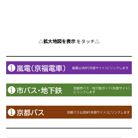
△
拡大地図を表示
をタッチ△