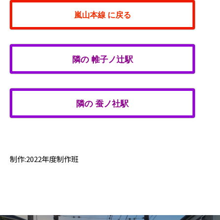
嵐山本線 に戻る
隣の 帷子ノ辻駅
隣の 蚕ノ社駅
制作:2022年度制作班